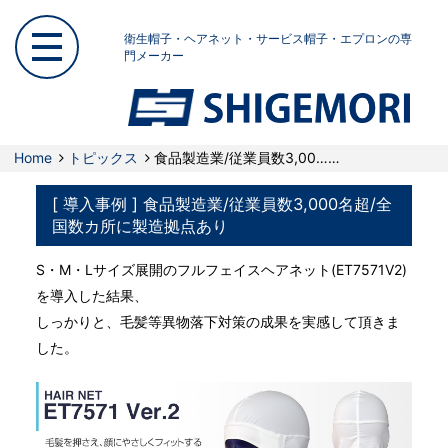
衛生帽子・ヘアネット・サービス帽子・エプロンの専
門メーカー
Home
トピックス
食品製造業/従業員数3,00……
[ 導入事例 ] 食品製造業/従業員数3,000名超/全
国数カ所に製造拠点あり
S・M・Lサイズ展開のフルフェイスヘアネット(ET7571V2)
を導入した結果、
しっかりと、毛髪等異物落下対策の成果を実感して頂きま
した。