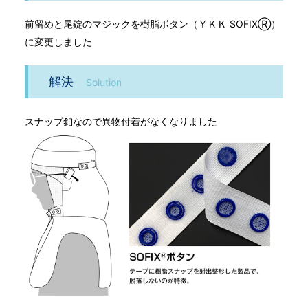
前留めと尾錠のマジックを樹脂ボタン（ＹＫＫ SOFIXⓇ）
に変更しました
解決
Solution
スナップ釦なので異物付着がなくなりました