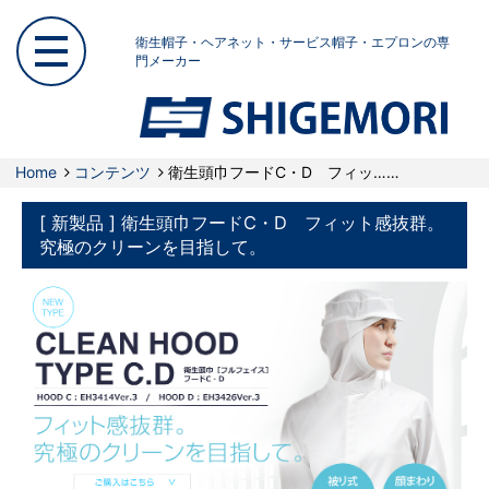
衛生帽子・ヘアネット・サービス帽子・エプロンの専
門メーカー
Home
コンテンツ
衛生頭巾フードC・D フィッ……
[ 新製品 ] 衛生頭巾フードC・D フィット感抜群。
究極のクリーンを目指して。