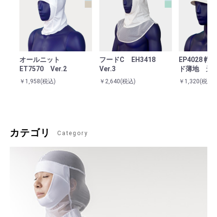
オールニット
フードC EH3418
EP4028 
ET7570 Ver.2
Ver.3
ド薄地 天
￥1,958
(税込)
￥2,640
(税込)
￥1,320
(税込)
カテゴリ
Category