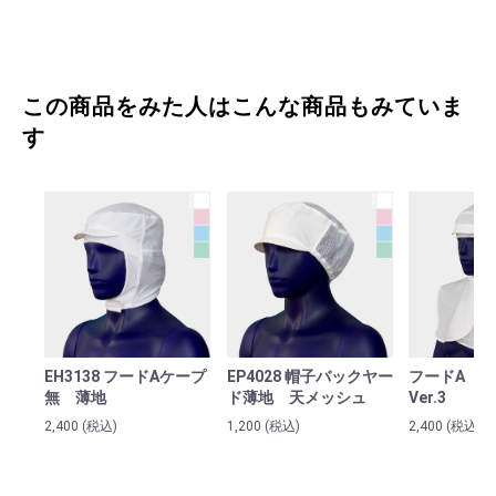
この商品をみた人はこんな商品もみていま
す
お買い物を続ける
カートへ進む
カート（お見積り）へ進む
EH3138 フードAケープ
EP4028 帽子バックヤー
フードA E
無 薄地
ド薄地 天メッシュ
Ver.3
2,400
(税込)
1,200
(税込)
2,400
(税込)