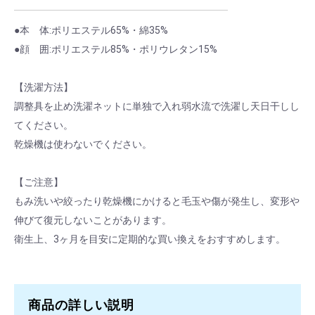
M × ピンク
1 ～ 9
￥2,640
●本 体:ポリエステル65%・綿35%
M × ピンク
10 ～ 39
￥2,376
●顔 囲:ポリエステル85%・ポリウレタン15%
M × ピンク
40 ～ 159
￥2,112
【洗濯方法】
M × ピンク
160 ～
￥1,848
調整具を止め洗濯ネットに単独で入れ弱水流で洗濯し天日干しし
てください。
M × グリーン
1 ～ 9
￥2,640
乾燥機は使わないでください。
M × グリーン
10 ～ 39
￥2,376
【ご注意】
M × グリーン
40 ～ 159
￥2,112
もみ洗いや絞ったり乾燥機にかけると毛玉や傷が発生し、変形や
伸びて復元しないことがあります。
M × グリーン
160 ～
￥1,848
衛生上、3ヶ月を目安に定期的な買い換えをおすすめします。
L × ホワイト
1 ～ 9
￥2,640
L × ホワイト
10 ～ 39
￥2,376
商品の詳しい説明
L × ホワイト
40 ～ 159
￥2,112