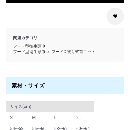
S × グリーン
40 ～ 159
￥2,112
S × グリーン
160 ～
￥1,848
M × ホワイト
1 ～ 9
￥2,640
関連カテゴリ
フード型衛生頭巾
M × ホワイト
10 ～ 39
￥2,376
フード型衛生頭巾
＞
フードC 被り式首ニット
M × ホワイト
40 ～ 159
￥2,112
M × ホワイト
160 ～
￥1,848
M × サックス
1 ～ 9
￥2,640
素材・サイズ
M × サックス
10 ～ 39
￥2,376
サイズ(cm)
M × サックス
40 ～ 159
￥2,112
S
M
L
2L
M × サックス
160 ～
￥1,848
54〜58
56〜60
58〜62
60〜64