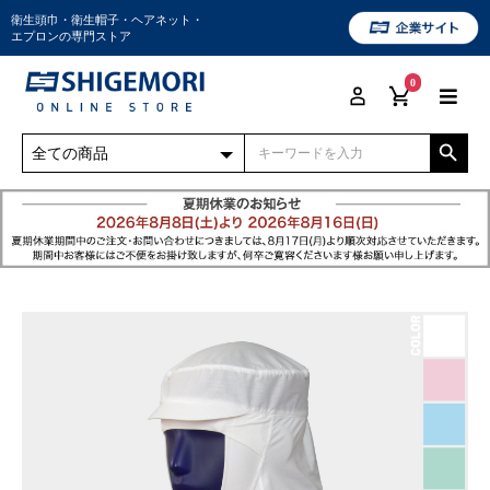
衛生頭巾・衛生帽子・ヘアネット・
エプロンの専門ストア
0