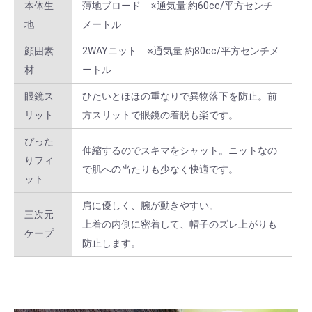
本体生
薄地ブロード ※通気量:約60cc/平方センチ
L × グリーン
10 ～ 39
￥2,376
地
メートル
L × グリーン
40 ～ 159
￥2,112
顔囲素
2WAYニット ※通気量:約80cc/平方センチメ
材
ートル
L × グリーン
160 ～
￥1,848
眼鏡ス
ひたいとほほの重なりで異物落下を防止。前
2L × ホワイト
1 ～ 9
￥2,640
リット
方スリットで眼鏡の着脱も楽です。
2L × ホワイト
10 ～ 39
￥2,376
ぴった
伸縮するのでスキマをシャット。ニットなの
りフィ
2L × ホワイト
40 ～ 159
￥2,112
で肌への当たりも少なく快適です。
ット
2L × ホワイト
160 ～
￥1,848
肩に優しく、腕が動きやすい。
三次元
上着の内側に密着して、帽子のズレ上がりも
2L × サックス
1 ～ 9
￥2,640
ケープ
防止します。
2L × サックス
10 ～ 39
￥2,376
2L × サックス
40 ～ 159
￥2,112