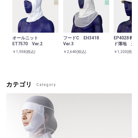
オールニット
フードC EH3418
EP4028 
ET7570 Ver.2
Ver.3
ド薄地 天
￥1,958
(税込)
￥2,640
(税込)
￥1,320
(税込)
カテゴリ
Category