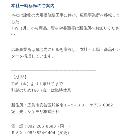
本社一時移転のご案内
本社は建物の大規模修繕工事に伴い、広島事業所へ移転しま
した。
11/9（月）から商品、資材や書類等は新住所へお送りくださ
い。
広島事業所は敷地内にビルを増設し、本社・工場・商品セン
ターを構成しています。
—————————————————————
【期 間】
11/6（金）より工事終了まで
引越のため11/6（金）は臨時休業
新住所：広島市安芸区船越南１−５−３３ 〒736-0082
宛 先：シゲモリ株式会社
電 話：082-286-8688（同一）
ＦＡＸ：082-824-1404（変更）