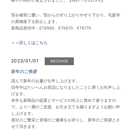
帽子の特許が査定されました。【特許 7123373号】
顎を確実に覆い、顎からのずり上がりやずり下がり、毛髪等
の異物落下を防止します。
新商品発売中：ET6560、ET6670、ET6770
＞＞詳しくはこちら
2023/01/01
MESSAGE
新年のご挨拶
謹んで新年のお慶びを申し上げます。
旧年中はたいへんお世話になりましたことに厚くお礼申し上
げます。
本年も新商品の提案とサービスの向上に努めて参りますの
で、より一層のご支援、お引き立てを賜りますようお願い申
し上げます。
貴社のご繁栄と皆様のご健康をお祈りし、新年のご挨拶とさ
せて頂きます。