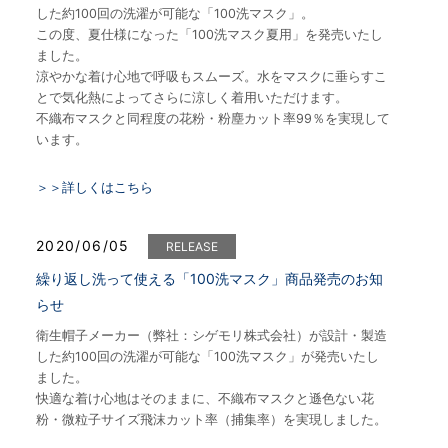
した約100回の洗濯が可能な「100洗マスク」。
この度、夏仕様になった「100洗マスク夏用」を発売いたし
ました。
涼やかな着け心地で呼吸もスムーズ。水をマスクに垂らすこ
とで気化熱によってさらに涼しく着用いただけます。
不織布マスクと同程度の花粉・粉塵カット率99％を実現して
います。
＞＞詳しくはこちら
2020/06/05
RELEASE
繰り返し洗って使える「100洗マスク」商品発売のお知
らせ
衛生帽子メーカー（弊社：シゲモリ株式会社）が設計・製造
した約100回の洗濯が可能な「100洗マスク」が発売いたし
ました。
快適な着け心地はそのままに、不織布マスクと遜色ない花
粉・微粒子サイズ飛沫カット率（捕集率）を実現しました。