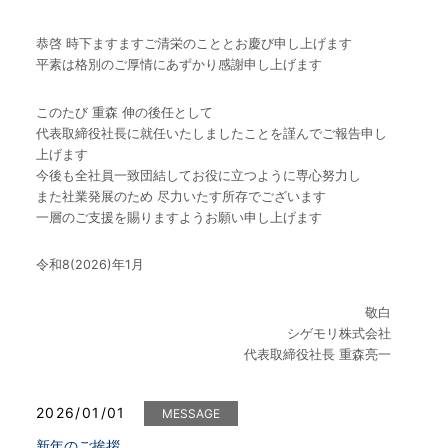
恭啓 時下ますますご清栄のこととお慶び申し上げます
平素は格別のご厚情にあずかり感謝申し上げます
このたび 重森 伸の後任として
代表取締役社長に就任いたしましたことを謹んでご報告申し
上げます
今後も全社員一致団結してお役に立つように専心努力し
また社業発展のため 尽力いたす所存でございます
一層のご支援を賜りますようお願い申し上げます
令和8(2026)年1月
敬白
シゲモリ株式会社
代表取締役社長 重森亮一
2026/01/01
MESSAGE
新年のご挨拶