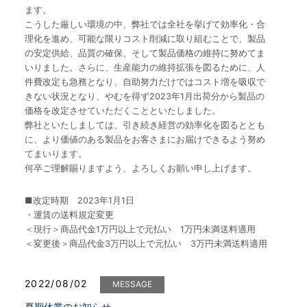
ます。
こうした厳しい環境の中、弊社では全社を挙げて効率化・合
理化を進め、可能な限りコスト削減に取り組むことで、製品
の安定供給、品質の確保、そして製品価格の維持に努めてま
いりました。さらに、生産能力の維持拡張を図るために、人
件費改定も急務となり、自助努力だけではコスト増を吸収で
きない状況となり、やむを得ず2023年1月出荷分から製品の
価格を改定させていただくことといたしました。
弊社といたしましては、引き続き経営の効率化を図るととも
に、より価値のある製品をお客さまにお届けできるよう努め
てまいります。
何卒ご理解賜りますよう、よろしくお願い申し上げます。
■改定時期 2023年1月1日
・運賃の送料規定変更
＜現行＞商品代金1万円以上で元払い 1万円未満送料適用
＜変更後＞商品代金3万円以上で元払い 3万円未満送料適用
2022/08/02
MESSAGE
夏期休業のお知らせ