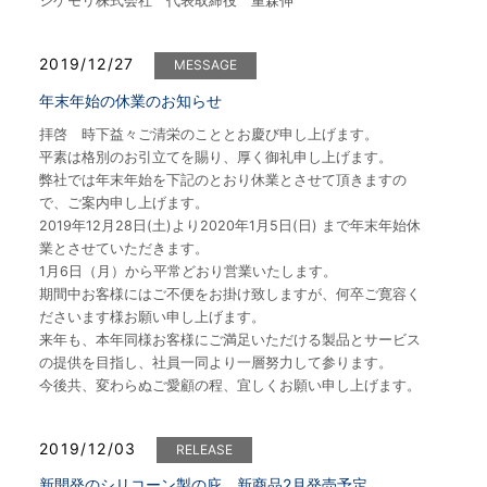
シゲモリ株式会社 代表取締役 重森伸
2019/12/27
MESSAGE
年末年始の休業のお知らせ
拝啓 時下益々ご清栄のこととお慶び申し上げます。
平素は格別のお引立てを賜り、厚く御礼申し上げます。
弊社では年末年始を下記のとおり休業とさせて頂きますの
で、ご案内申し上げます。
2019年12月28日(土)より2020年1月5日(日) まで年末年始休
業とさせていただきます。
1月6日（月）から平常どおり営業いたします。
期間中お客様にはご不便をお掛け致しますが、何卒ご寛容く
ださいます様お願い申し上げます。
来年も、本年同様お客様にご満足いただける製品とサービス
の提供を目指し、社員一同より一層努力して参ります。
今後共、変わらぬご愛顧の程、宜しくお願い申し上げます。
2019/12/03
RELEASE
新開発のシリコーン製の庇 新商品2月発売予定