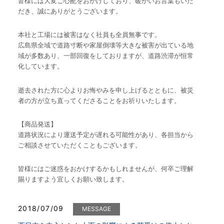
皆様には大変ご心配をおかけしており、暖かいお言葉もいた
だき、誠にありがとうございます。
本社と工場には被害はなく社員も全員無事です。
広島県全域で道路寸断や家屋倒壊等大きな被害が出ている地
域が多数あり、一部回復をしておりますが、道路渋滞が恒常
化しています。
逝去された方に心よりお悔やみを申し上げるとともに、被災
者の方が立ち直ってくださることをお祈りいたします。
【商品発送】
道路状況により運送予定が遅れる可能性があり、各担当から
ご相談させていただくこともございます。
皆様にはご迷惑をおかけするかもしれませんが、何卒ご理解
賜りますよう宜しくお願い致します。
2018/07/09
MESSAGE