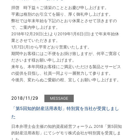
拝啓 時下益々ご清栄のこととお慶び申し上げます。
平素は格別のお引立てを賜り、厚く御礼申し上げます。
弊社では年末年始を下記のとおり休業とさせて頂きますの
で、ご案内申し上げます。
2018年12月29日(土)より2019年1月6日(日)まで年末年始休
業とさせていただきます。
1月7日(月)から平常どおり営業いたします。
期間中お客様にはご不便をお掛け致しますが、何卒ご寛容く
ださいます様お願い申し上げます。
来年も、本年同様お客様にご満足いただける製品とサービス
の提供を目指し、社員一同より一層努力して参ります。
今後共、変わらぬご愛顧の程、宜しくお願い申し上げます。
2018/11/29
MESSAGE
「第5回知的財産活用表彰」特別賞を当社が受賞しまし
た
日本弁理士会主催の知的資産経営フォーラム 2018「第5回知
的財産活用表彰」にてシゲモリ株式会社が特別賞を受賞しま
した。