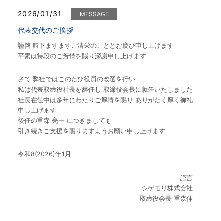
2026/01/31
MESSAGE
代表交代のご挨拶
謹啓 時下ますますご清栄のこととお慶び申し上げます
平素は特段のご芳情を賜り深謝申し上げます
さて 弊社ではこのたび役員の改選を行い
私は代表取締役社長を辞任し 取締役会長に就任いたしました
社長在任中は多年にわたりご厚情を賜り ありがたく厚く御礼
申し上げます
後任の重森 亮一 につきましても
引き続きご支援を賜りますようお願い申し上げます
令和8(2026)年1月
謹言
シゲモリ株式会社
取締役会長 重森伸