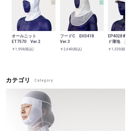
オールニット
フードC EH3418
EP4028 
ET7570 Ver.2
Ver.3
ド薄地 天
￥1,958
(税込)
￥2,640
(税込)
￥1,320
(税込)
カテゴリ
Category