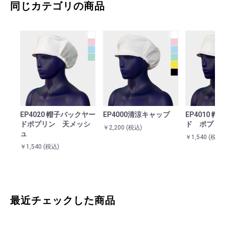
同じカテゴリの商品
カート（お見積り）へ進む
EP4020 帽子バックヤー
EP4000清涼キャップ
EP4010 
ドポプリン 天メッシ
ド ポプリ
￥2,200
(税込)
ュ
￥1,540
(税込)
￥1,540
(税込)
最近チェックした商品