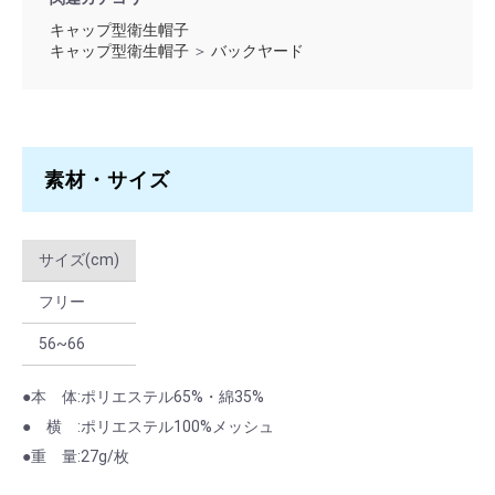
グリーン
10 ～ 79
￥1,188
キャップ型衛生帽子
キャップ型衛生帽子
＞
バックヤード
グリーン
80 ～ 199
￥1,056
グリーン
200 ～
￥924
素材・サイズ
サイズ(cm)
フリー
56~66
●本 体:ポリエステル65%・綿35%
● 横 :ポリエステル100%メッシュ
●重 量:27g/枚