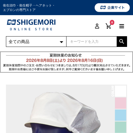
衛生頭巾・衛生帽子・ヘアネット・
エプロンの専門ストア
0