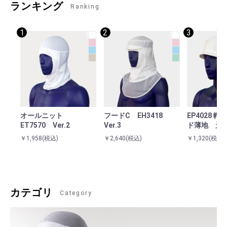
ランキング
Ranking
1
2
3
オールニット
フードC EH3418
EP4028 
ET7570 Ver.2
Ver.3
ド薄地 天
￥1,958
(税込)
￥2,640
(税込)
￥1,320
(税込)
カテゴリ
Category