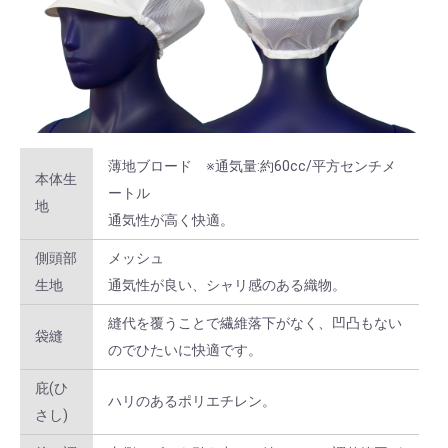
薄地ブロード ※通気量:約60cc/平方センチメ
本体生
ートル
地
通気性が高く快適。
側頭部
メッシュ
生地
通気性が良い、シャリ感のある織物。
縫代を覆うことで繊維落下がなく、凹凸もない
袋縫
のでひたいに快適です。
庇(ひ
ハリのあるポリエチレン。
さし)