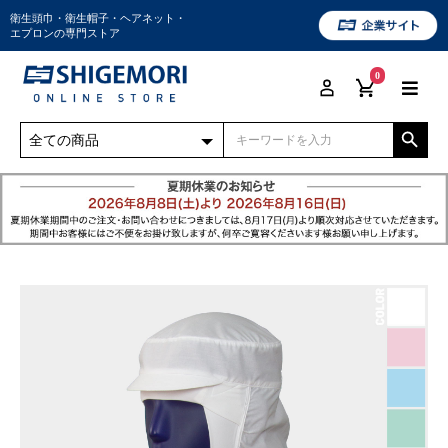
衛生頭巾・衛生帽子・ヘアネット・
エプロンの専門ストア
0