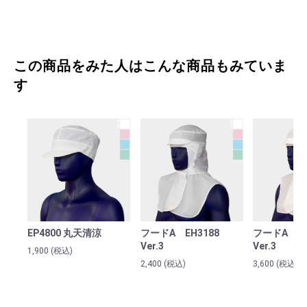
この商品をみた人はこんな商品もみていま
す
お買い物を続ける
カートへ進む
カート（お見積り）へ進む
EP4800 丸天清涼
フードA EH3188
フードA E
Ver.3
Ver.3
1,900
(税込)
2,400
(税込)
3,600
(税込)