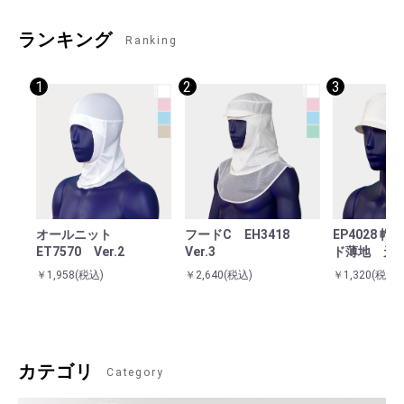
ランキング
Ranking
1
2
3
オールニット
フードC EH3418
EP4028 
ET7570 Ver.2
Ver.3
ド薄地 天
￥1,958
(税込)
￥2,640
(税込)
￥1,320
(税込)
カテゴリ
Category