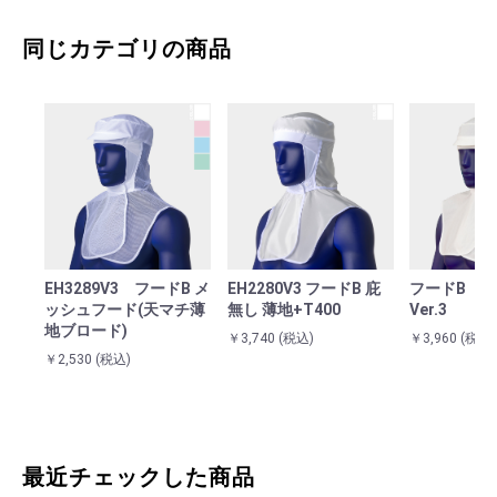
同じカテゴリの商品
EH3289V3 フードB メ
EH2280V3 フードB 庇
フードB E
ッシュフード(天マチ薄
無し 薄地+T400
Ver.3
地ブロード)
￥3,740
(税込)
￥3,960
(税込)
￥2,530
(税込)
最近チェックした商品