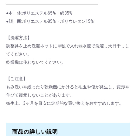
M × ピンク
1 ～ 9
￥2,640
●本 体:ポリエステル65%・綿35%
M × ピンク
10 ～ 39
￥2,376
●顔 囲:ポリエステル85%・ポリウレタン15%
M × ピンク
40 ～ 159
￥2,112
【洗濯方法】
M × ピンク
160 ～
￥1,848
調整具を止め洗濯ネットに単独で入れ弱水流で洗濯し天日干しし
てください。
M × グリーン
1 ～ 9
￥2,640
乾燥機は使わないでください。
M × グリーン
10 ～ 39
￥2,376
【ご注意】
M × グリーン
40 ～ 159
￥2,112
もみ洗いや絞ったり乾燥機にかけると毛玉や傷が発生し、変形や
伸びて復元しないことがあります。
M × グリーン
160 ～
￥1,848
衛生上、3ヶ月を目安に定期的な買い換えをおすすめします。
L × ホワイト
1 ～ 9
￥2,640
L × ホワイト
10 ～ 39
￥2,376
商品の詳しい説明
L × ホワイト
40 ～ 159
￥2,112