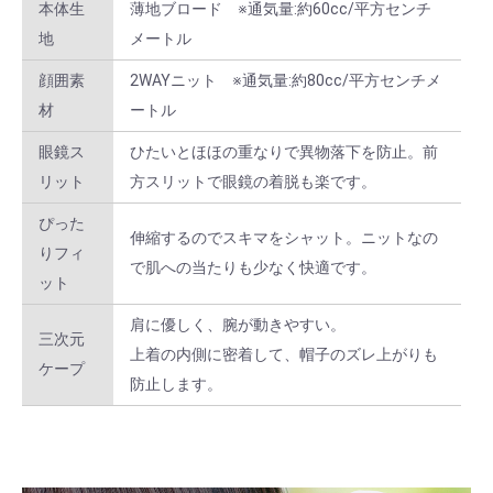
本体生
薄地ブロード ※通気量:約60cc/平方センチ
L × グリーン
10 ～ 39
￥2,376
地
メートル
L × グリーン
40 ～ 159
￥2,112
顔囲素
2WAYニット ※通気量:約80cc/平方センチメ
材
ートル
L × グリーン
160 ～
￥1,848
眼鏡ス
ひたいとほほの重なりで異物落下を防止。前
2L × ホワイト
1 ～ 9
￥2,640
リット
方スリットで眼鏡の着脱も楽です。
2L × ホワイト
10 ～ 39
￥2,376
ぴった
伸縮するのでスキマをシャット。ニットなの
りフィ
2L × ホワイト
40 ～ 159
￥2,112
で肌への当たりも少なく快適です。
ット
2L × ホワイト
160 ～
￥1,848
肩に優しく、腕が動きやすい。
三次元
上着の内側に密着して、帽子のズレ上がりも
2L × サックス
1 ～ 9
￥2,640
ケープ
防止します。
2L × サックス
10 ～ 39
￥2,376
2L × サックス
40 ～ 159
￥2,112