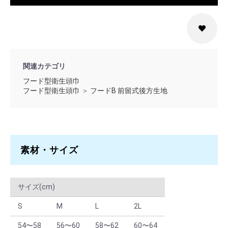
S × グリーン
40 ～ 159
￥2,112
S × グリーン
160 ～
￥1,848
M × ホワイト
1 ～ 9
￥2,640
関連カテゴリ
フード型衛生頭巾
M × ホワイト
10 ～ 39
￥2,376
フード型衛生頭巾
＞
フードB 前留式後方生地
M × ホワイト
40 ～ 159
￥2,112
M × ホワイト
160 ～
￥1,848
M × サックス
1 ～ 9
￥2,640
素材・サイズ
M × サックス
10 ～ 39
￥2,376
サイズ(cm)
M × サックス
40 ～ 159
￥2,112
S
M
L
2L
M × サックス
160 ～
￥1,848
54〜58
56〜60
58〜62
60〜64