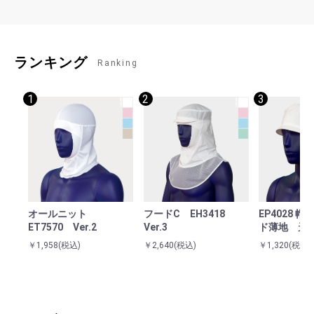
ランキング
Ranking
1
2
3
オールニット
フードC EH3418
EP4028 
ET7570 Ver.2
Ver.3
ド薄地 天
￥1,958
(税込)
￥2,640
(税込)
￥1,320
(税込)