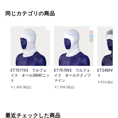
同じカテゴリの商品
お買い物を続ける
カートへ進む
ET7571V2 フルフェ
ET7570V2 フルフェ
ET2483V
カート（お見積り）へ進む
イス オール2WAYニッ
イス オールテクノフ
ト
ト
ァイン
￥924
(税込)
￥1,430
(税込)
￥1,958
(税込)
最近チェックした商品