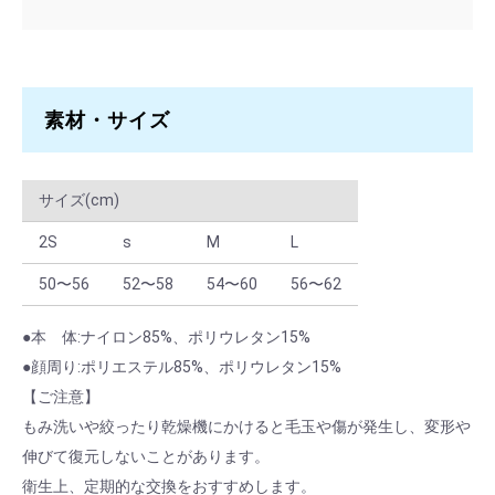
L
50 ～ 99
￥1,232
L
100 ～
￥1,155
199
素材・サイズ
L
200 ～
￥1,078
サイズ(cm)
2S
s
M
L
50〜56
52〜58
54〜60
56〜62
●本 体:ナイロン85%、ポリウレタン15%
●顔周り:ポリエステル85%、ポリウレタン15%
【ご注意】
もみ洗いや絞ったり乾燥機にかけると毛玉や傷が発生し、変形や
伸びて復元しないことがあります。
衛生上、定期的な交換をおすすめします。