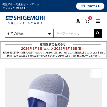
衛生頭巾・衛生帽子・ヘアネット・
エプロンの専門ストア
0