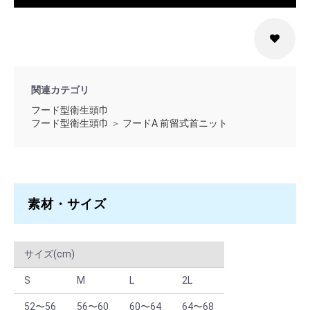
S × グリーン
60 ～ 199
￥2,112
S × グリーン
200 ～
￥1,848
M × ホワイト
1 ～ 9
￥2,640
関連カテゴリ
フード型衛生頭巾
M × ホワイト
10 ～ 59
￥2,376
フード型衛生頭巾
＞
フードA 前留式首ニット
M × ホワイト
60 ～ 199
￥2,112
M × ホワイト
200 ～
￥1,848
M × サックス
1 ～ 9
￥2,640
素材・サイズ
M × サックス
10 ～ 59
￥2,376
サイズ(cm)
M × サックス
60 ～ 199
￥2,112
S
M
L
2L
M × サックス
200 ～
￥1,848
52〜56
56〜60
60〜64
64〜68