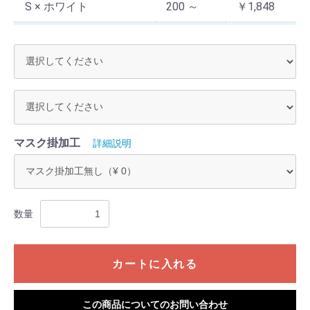
S × ホワイト
200 ～
￥1,848
S × サックス
1 ～ 9
￥2,640
S × サックス
10 ～ 59
￥2,376
S × サックス
60 ～ 199
￥2,112
S × サックス
200 ～
￥1,848
マスク掛加工
詳細説明
S × ピンク
1 ～ 9
￥2,640
S × ピンク
10 ～ 59
￥2,376
数量
S × ピンク
60 ～ 199
￥2,112
S × ピンク
200 ～
￥1,848
カートに入れる
S × グリーン
1 ～ 9
￥2,640
S × グリーン
10 ～ 59
￥2,376
この商品についてのお問い合わせ