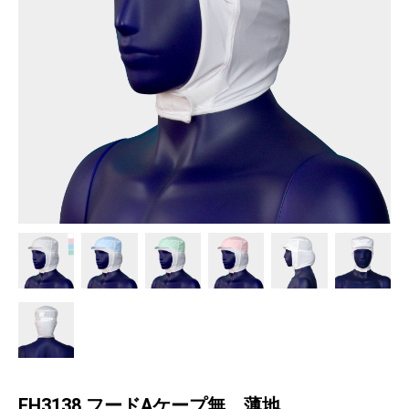
EH3138 フードAケープ無 薄地