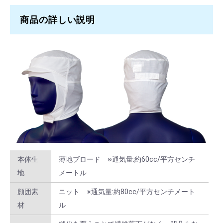
商品の詳しい説明
L × ホワイト
200 ～
￥1,848
L × サックス
1 ～ 9
￥2,640
L × サックス
10 ～ 59
￥2,376
L × サックス
60 ～ 199
￥2,112
L × サックス
200 ～
￥1,848
L × ピンク
1 ～ 9
￥2,640
L × ピンク
10 ～ 59
￥2,376
本体生
薄地ブロード ※通気量:約60cc/平方センチ
L × ピンク
60 ～ 199
￥2,112
地
メートル
L × ピンク
200 ～
￥1,848
顔囲素
ニット ※通気量:約80cc/平方センチメート
材
ル
L × グリーン
1 ～ 9
￥2,640