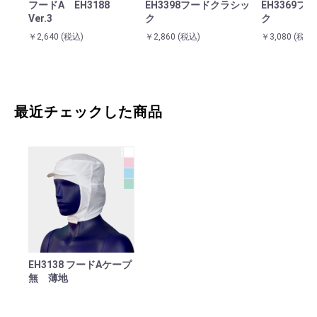
フードA EH3188
EH3398フードクラシッ
EH3369
Ver.3
ク
ク
￥2,640
(税込)
￥2,860
(税込)
￥3,080
(税込)
最近チェックした商品
EH3138 フードAケープ
無 薄地