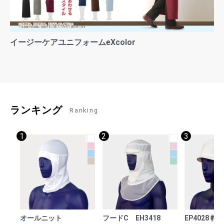
イージーケアユニフォームeXcolor
ランキング
Ranking
1
2
3
オールニット
フードC EH3418
EP4028 