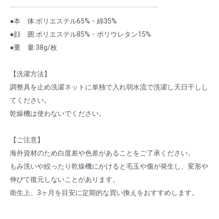
M × ピンク
1 ～ 9
￥2,640
●本 体:ポリエステル65%・綿35%
M × ピンク
10 ～ 59
￥2,376
●顔 囲:ポリエステル85%・ポリウレタン15%
●重 量:38g/枚
M × ピンク
60 ～ 199
￥2,112
M × ピンク
200 ～
￥1,848
【洗濯方法】
調整具を止め洗濯ネットに単独で入れ弱水流で洗濯し天日干しし
M × グリーン
1 ～ 9
￥2,640
てください。
M × グリーン
10 ～ 59
￥2,376
乾燥機は使わないでください。
M × グリーン
60 ～ 199
￥2,112
【ご注意】
海外資材のため白度差や色差があることをご了承ください。
M × グリーン
200 ～
￥1,848
もみ洗いや絞ったり乾燥機にかけると毛玉や傷が発生し、変形や
L × ホワイト
1 ～ 9
￥2,640
伸びて復元しないことがあります。
衛生上、3ヶ月を目安に定期的な買い換えをおすすめします。
L × ホワイト
10 ～ 59
￥2,376
L × ホワイト
60 ～ 199
￥2,112