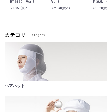
ET7570 Ver.2
Ver.3
ド薄地 天
￥1,958
(税込)
￥2,640
(税込)
￥1,320
(税込)
カテゴリ
Category
ヘアネット