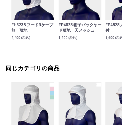
お買い物を続ける
カートへ進む
EH3238 フードBケープ
EP4028 帽子バックヤー
EP4828 
無 薄地
ド薄地 天メッシュ
付
カート（お見積り）へ進む
2,400
(税込)
1,200
(税込)
1,600
(税込)
同じカテゴリの商品