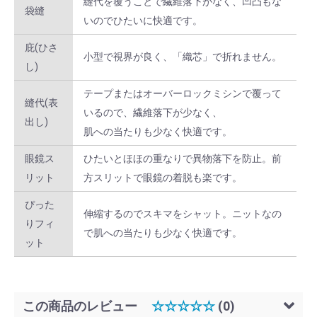
縫代を覆うことで繊維落下がなく、凹凸もな
袋縫
L × グリーン
10 ～ 59
￥2,376
いのでひたいに快適です。
L × グリーン
60 ～ 199
￥2,112
庇(ひさ
小型で視界が良く、「織芯」で折れません。
し)
L × グリーン
200 ～
￥1,848
テープまたはオーバーロックミシンで覆って
縫代(表
2L × ホワイト
1 ～ 9
￥2,640
いるので、繊維落下が少なく、
出し)
肌への当たりも少なく快適です。
2L × ホワイト
10 ～ 59
￥2,376
眼鏡ス
ひたいとほほの重なりで異物落下を防止。前
2L × ホワイト
60 ～ 199
￥2,112
リット
方スリットで眼鏡の着脱も楽です。
2L × ホワイト
200 ～
￥1,848
ぴった
伸縮するのでスキマをシャット。ニットなの
りフィ
2L × サックス
1 ～ 9
￥2,640
で肌への当たりも少なく快適です。
ット
2L × サックス
10 ～ 59
￥2,376
2L × サックス
60 ～ 199
￥2,112
この商品のレビュー
☆☆☆☆☆
(0)