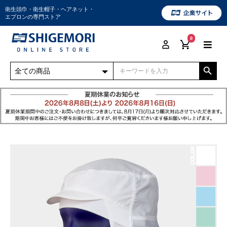
衛生頭巾・衛生帽子・ヘアネット・
エプロンの専門ストア
0